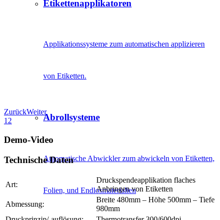
Etikettenapplikatoren
Applikationssysteme zum automatischen applizieren
von Etiketten.
Zurück
Weiter
Abrollsysteme
1
2
Demo-Video
Automatische Abwickler zum abwickeln von Etiketten,
Technische Daten
Druckspendeapplikation flaches
Art:
Anbringen von Etiketten
Folien, und Endlosmaterialien
Breite 480mm – Höhe 500mm – Tiefe
Abmessung:
980mm
Druckprinzip/-auflösung:
Thermotransfer 300/600dpi