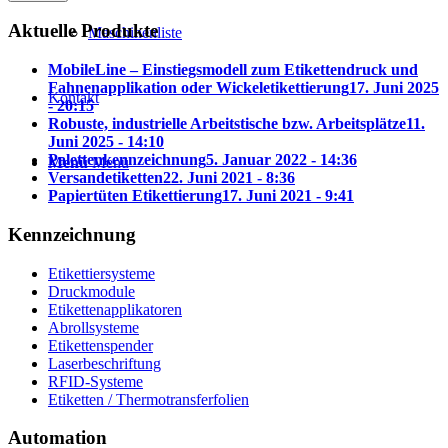
Aktuelle Produkte
Maschinenliste
MobileLine – Einstiegsmodell zum Etikettendruck und
Fahnenapplikation oder Wickeletikettierung
17. Juni 2025
Kontakt
- 20:15
Robuste, industrielle Arbeitstische bzw. Arbeitsplätze
11.
Juni 2025 - 14:10
Palettenkennzeichnung
5. Januar 2022 - 14:36
Menü
Menü
Versandetiketten
22. Juni 2021 - 8:36
Papiertüten Etikettierung
17. Juni 2021 - 9:41
Kennzeichnung
Etikettiersysteme
Druckmodule
Etikettenapplikatoren
Abrollsysteme
Etikettenspender
Laserbeschriftung
RFID-Systeme
Etiketten / Thermotransferfolien
Automation