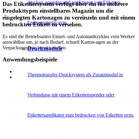
drucken, spenden und applizieren von Etiketten,
Das Etikettiersystem verfügt über ein für mehrere
Produkttypen einstellbares Magazin um die
eingelegten Kartonagen zu vereinzeln und mit einem
Endlosmaterial uvm.
bedruckten Etikett zu versehen.
Es sind die Betriebsarten Einzel- und Automatikzyklus vom Werker
auswählbar um, je nach Bedarf, schnell Karton-agen an der
Verpackungslinie bereitzustellen.
Druckmodule
Anwendungsbeispiele
Thermotransfer-Drucksystem als Zusatzmodul in
Verbindung mit einem Etikettenspender oder
Etikettenapplikator zum bedrucken von Etiketten uvm.