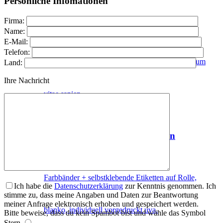
Persönliche Infomationen
RFID-Systeme
Firma:
Name:
E-Mail:
Telefon:
Etiam rhoncus, maecenas rhoncus sem quam atnum
Land:
Ihre Nachricht
vitae sapien.
Etiketten / Thermotransferfolien
Farbbänder + selbstklebende Etiketten auf Rolle,
Ich habe die
Datenschutzerklärung
zur Kenntnis genommen. Ich
stimme zu, dass meine Angaben und Daten zur Beantwortung
meiner Anfrage elektronisch erhoben und gespeichert werden.
blanko, individuell vorgedruckt uva.
Bitte beweise, dass du kein Spambot bist und wähle das Symbol
Stern
.