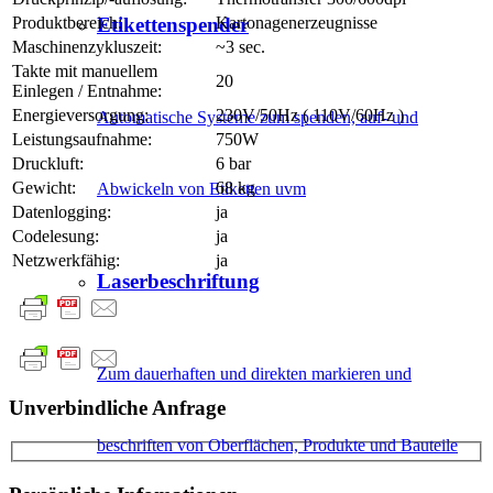
Produktbereich:
Kartonagenerzeugnisse
Etikettenspender
Maschinenzykluszeit:
~3 sec.
Takte mit manuellem
20
Einlegen / Entnahme:
Energieversorgung:
230V/50Hz ( 110V/60Hz )
Automatische Systeme zum spenden, auf- und
Leistungsaufnahme:
750W
Druckluft:
6 bar
Gewicht:
68 kg
Abwickeln von Etiketten uvm
Datenlogging:
ja
Codelesung:
ja
Netzwerkfähig:
ja
Laserbeschriftung
Zum dauerhaften und direkten markieren und
Unverbindliche Anfrage
beschriften von Oberflächen, Produkte und Bauteile