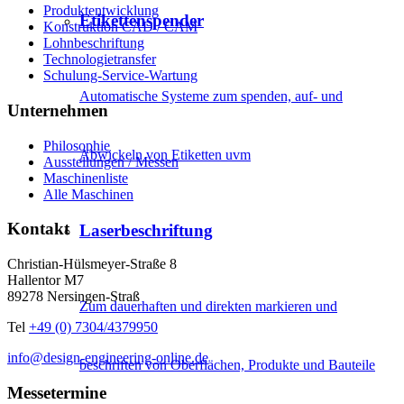
Produktentwicklung
Etikettenspender
Konstruktion CAD / CAM
Lohnbeschriftung
Technologietransfer
Schulung-Service-Wartung
Automatische Systeme zum spenden, auf- und
Unternehmen
Philosophie
Abwickeln von Etiketten uvm
Ausstellungen / Messen
Maschinenliste
Alle Maschinen
Kontakt
Laserbeschriftung
Christian-Hülsmeyer-Straße 8
Hallentor M7
89278 Nersingen-Straß
Zum dauerhaften und direkten markieren und
Tel
+49 (0) 7304/4379950
info@design-engineering-online.de
beschriften von Oberflächen, Produkte und Bauteile
Messetermine