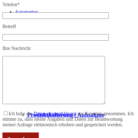
Telefon*
Automation
Betreff
Prüfsysteme
Ihre Nachricht
Finishing
Fördersysteme
Ich habe die
Datenschutzerklärung
zur Kenntnis genommen. Ich
Produkthalterung / Aufnahme
stimme zu, dass meine Angaben und Daten zur Beantwortung
meiner Anfrage elektronisch erhoben und gespeichert werden.