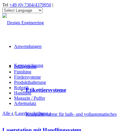
Tel
+49 (0) 7304/4379950
|
Anwendungen
Kennzeichnung
Prüfsysteme
Finishing
Fördersysteme
Produkthalterung
Robotik
Etikettiersysteme
Handling
Magazin / Puffer
Arbeitsplatz
Alle
/
Laserbeschriftung
4
4
Komplettsysteme für halb- und vollautomatisches
Laserstation mit Handlingsystem