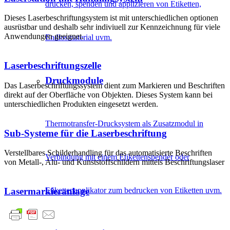
drucken, spenden und applizieren von Etiketten,
Dieses Laserbeschriftungsystem ist mit unterschiedlichen optionen
ausrüstbar und deshalb sehr indiviuell zur Kennzeichnung für viele
Anwendungen geeignet.
Endlosmaterial uvm.
Laserbeschriftungszelle
Druckmodule
Das Laserbeschriftungssystem dient zum Markieren und Beschriften
direkt auf der Oberfläche von Objekten. Dieses System kann bei
unterschiedlichen Produkten eingesetzt werden.
Thermotransfer-Drucksystem als Zusatzmodul in
Sub-Systeme für die Laserbeschriftung
Verstellbares Schilderhandling für das automatisierte Beschriften
Verbindung mit einem Etikettenspender oder
von Metall-, Alu- und Kunststoffschildern mittels Beschriftungslaser
Etikettenapplikator zum bedrucken von Etiketten uvm.
Lasermarkieranlage