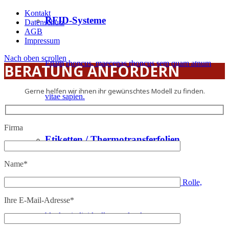
Kontakt
RFID-Systeme
Datenschutz
AGB
Impressum
Nach oben scrollen
Etiam rhoncus, maecenas rhoncus sem quam atnum
BERATUNG ANFORDERN
Gerne helfen wir ihnen ihr gewünschtes Modell zu finden.
vitae sapien.
Firma
Etiketten / Thermotransferfolien
Name*
Farbbänder + selbstklebende Etiketten auf Rolle,
Ihre E-Mail-Adresse*
blanko, individuell vorgedruckt uva.