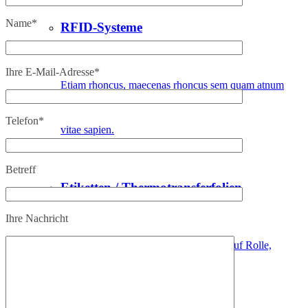
Name*
RFID-Systeme
Ihre E-Mail-Adresse*
Etiam rhoncus, maecenas rhoncus sem quam atnum
Telefon*
vitae sapien.
Betreff
Etiketten / Thermotransferfolien
Ihre Nachricht
Farbbänder + selbstklebende Etiketten auf Rolle,
blanko, individuell vorgedruckt uva.