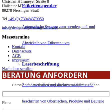
Christian-Hülsmeyer-Straße 8
Etikettenspender
Hallentor M7
89278 Nersingen-Straß
Tel
+49 (0) 7304/4379950
Automatische Systeme zum spenden, auf- und
info@design-engineering-online.de
Messetermine
Abwickeln von Etiketten uvm
Kontakt
Datenschutz
AGB
Impressum
Laserbeschriftung
Nach oben scrollen
BERATUNG ANFORDERN
Gerne helfen wir ihnen ihr gewünschtes Modell zu finden.
Zum dauerhaften und direkten markieren und
beschriften von Oberflächen, Produkte und Bauteile
Firma