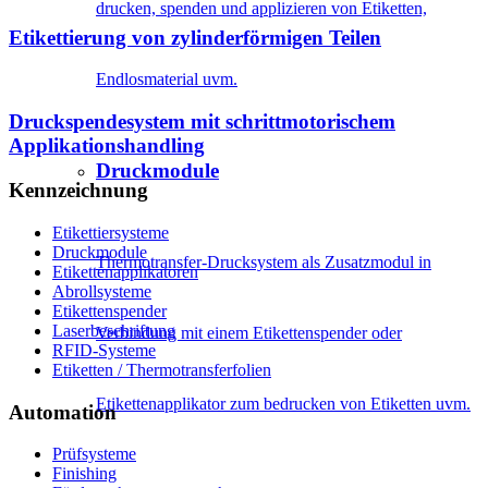
drucken, spenden und applizieren von Etiketten,
Etikettierung von zylinderförmigen Teilen
Endlosmaterial uvm.
Druckspendesystem mit schrittmotorischem
Applikationshandling
Druckmodule
Kennzeichnung
Etikettiersysteme
Druckmodule
Thermotransfer-Drucksystem als Zusatzmodul in
Etikettenapplikatoren
Abrollsysteme
Etikettenspender
Laserbeschriftung
Verbindung mit einem Etikettenspender oder
RFID-Systeme
Etiketten / Thermotransferfolien
Etikettenapplikator zum bedrucken von Etiketten uvm.
Automation
Prüfsysteme
Finishing