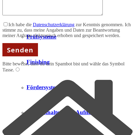
Automation
Ich habe die
Datenschutzerklärung
zur Kenntnis genommen. Ich
stimme zu, dass meine Angaben und Daten zur Beantwortung
meiner Anfrage elektronisch erhoben und gespeichert werden.
Prüfsysteme
Finishing
Bitte beweise, dass du kein Spambot bist und wähle das Symbol
Tasse
.
Fördersysteme
Produkthalterung / Aufnahme