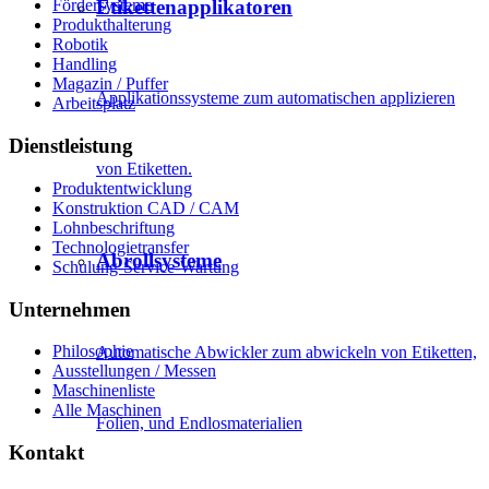
Etikettenapplikatoren
Fördersysteme
Produkthalterung
Robotik
Handling
Magazin / Puffer
Applikationssysteme zum automatischen applizieren
Arbeitsplatz
Dienstleistung
von Etiketten.
Produktentwicklung
Konstruktion CAD / CAM
Lohnbeschriftung
Technologietransfer
Abrollsysteme
Schulung-Service-Wartung
Unternehmen
Philosophie
Automatische Abwickler zum abwickeln von Etiketten,
Ausstellungen / Messen
Maschinenliste
Alle Maschinen
Folien, und Endlosmaterialien
Kontakt