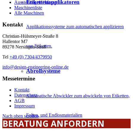
Etikettenapplikatoren
Ausstellungen / Messen
Maschinenliste
Alle Maschinen
Kontakt
Applikationssysteme zum automatischen applizieren
Christian-Hülsmeyer-Straße 8
Hallentor M7
von Etiketten.
89278 Nersingen-Straß
Tel
+49 (0) 7304/4379950
info@design-engineering-online.de
Abrollsysteme
Messetermine
Kontakt
Datenschutz
Automatische Abwickler zum abwickeln von Etiketten,
AGB
Impressum
Folien, und Endlosmaterialien
Nach oben scrollen
BERATUNG ANFORDERN