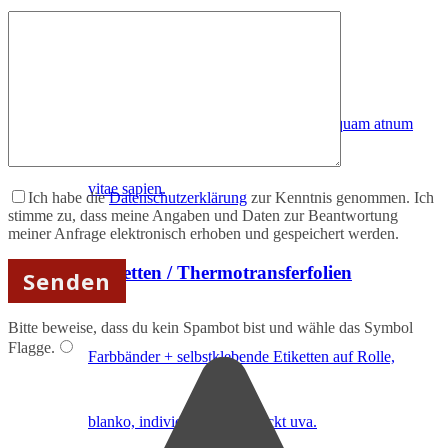
RFID-Systeme
Etiam rhoncus, maecenas rhoncus sem quam atnum
vitae sapien.
Ich habe die
Datenschutzerklärung
zur Kenntnis genommen. Ich
stimme zu, dass meine Angaben und Daten zur Beantwortung
meiner Anfrage elektronisch erhoben und gespeichert werden.
Etiketten / Thermotransferfolien
Bitte beweise, dass du kein Spambot bist und wähle das Symbol
Flagge
.
Farbbänder + selbstklebende Etiketten auf Rolle,
blanko, individuell vorgedruckt uva.