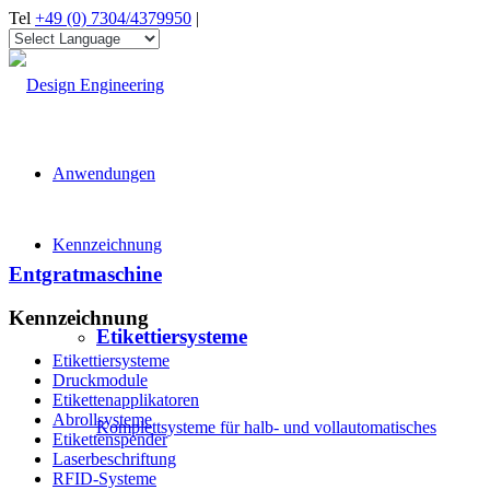
Tel
+49 (0) 7304/4379950
|
Anwendungen
Kennzeichnung
Entgratmaschine
Kennzeichnung
Etikettiersysteme
Etikettiersysteme
Druckmodule
Etikettenapplikatoren
Abrollsysteme
Komplettsysteme für halb- und vollautomatisches
Etikettenspender
Laserbeschriftung
RFID-Systeme