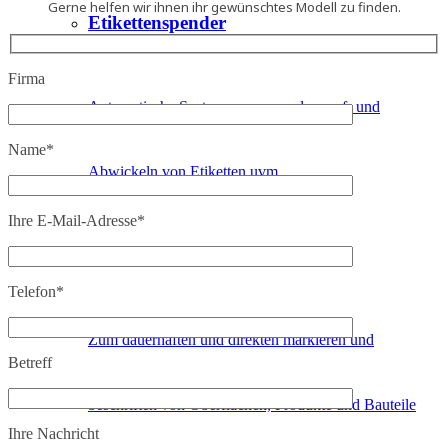
Gerne helfen wir ihnen ihr gewünschtes Modell zu finden.
Etikettenspender
Firma
Automatische Systeme zum spenden, auf- und
Name*
Abwickeln von Etiketten uvm
Ihre E-Mail-Adresse*
Laserbeschriftung
Telefon*
Zum dauerhaften und direkten markieren und
Betreff
beschriften von Oberflächen, Produkte und Bauteile
Ihre Nachricht