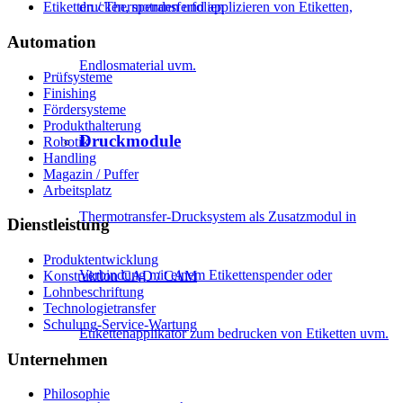
Etiketten / Thermotransferfolien
drucken, spenden und applizieren von Etiketten,
Automation
Endlosmaterial uvm.
Prüfsysteme
Finishing
Fördersysteme
Produkthalterung
Druckmodule
Robotik
Handling
Magazin / Puffer
Arbeitsplatz
Thermotransfer-Drucksystem als Zusatzmodul in
Dienstleistung
Produktentwicklung
Verbindung mit einem Etikettenspender oder
Konstruktion CAD / CAM
Lohnbeschriftung
Technologietransfer
Schulung-Service-Wartung
Etikettenapplikator zum bedrucken von Etiketten uvm.
Unternehmen
Philosophie