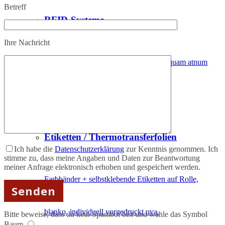
Betreff
RFID-Systeme
Ihre Nachricht
Etiam rhoncus, maecenas rhoncus sem quam atnum
vitae sapien.
Etiketten / Thermotransferfolien
Ich habe die
Datenschutzerklärung
zur Kenntnis genommen. Ich
stimme zu, dass meine Angaben und Daten zur Beantwortung
meiner Anfrage elektronisch erhoben und gespeichert werden.
Farbbänder + selbstklebende Etiketten auf Rolle,
blanko, individuell vorgedruckt uva.
Bitte beweise, dass du kein Spambot bist und wähle das Symbol
Baum
.