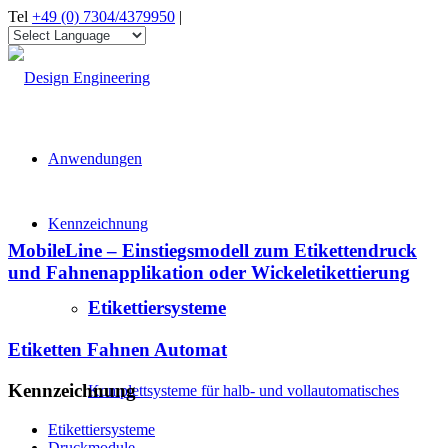
Tel
+49 (0) 7304/4379950
|
Anwendungen
Kennzeichnung
MobileLine – Einstiegsmodell zum Etikettendruck
und Fahnenapplikation oder Wickeletikettierung
Etikettiersysteme
Etiketten Fahnen Automat
Kennzeichnung
Komplettsysteme für halb- und vollautomatisches
Etikettiersysteme
Druckmodule