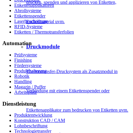
drucken, spenden und applizieren von Etiketten,
Etikettenapplikatoren
Abrollsysteme
Etikettenspender
Laserbeschriftung
Endlosmaterial uvm.
RFID-Systeme
Etiketten / Thermotransferfolien
Automation
Druckmodule
Prüfsysteme
Finishing
Fördersysteme
Produkthalterung
Thermotransfer-Drucksystem als Zusatzmodul in
Robotik
Handling
Magazin / Puffer
Verbindung mit einem Etikettenspender oder
Arbeitsplatz
Dienstleistung
Etikettenapplikator zum bedrucken von Etiketten uvm.
Produktentwicklung
Konstruktion CAD / CAM
Lohnbeschriftung
Technologietransfer