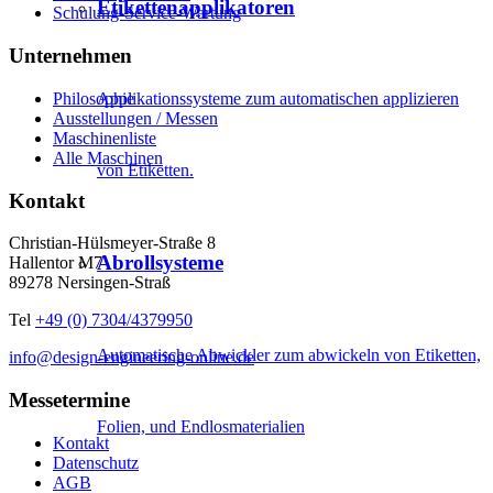
Etikettenapplikatoren
Schulung-Service-Wartung
Unternehmen
Philosophie
Applikationssysteme zum automatischen applizieren
Ausstellungen / Messen
Maschinenliste
Alle Maschinen
von Etiketten.
Kontakt
Christian-Hülsmeyer-Straße 8
Abrollsysteme
Hallentor M7
89278 Nersingen-Straß
Tel
+49 (0) 7304/4379950
Automatische Abwickler zum abwickeln von Etiketten,
info@design-engineering-online.de
Messetermine
Folien, und Endlosmaterialien
Kontakt
Datenschutz
AGB